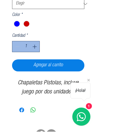
Color
*
Cantidad
*
Agregar al carrito
Chapaletas Pistolas, incluye
¡Hola!
juego por dos unidades.
1
Síguenos