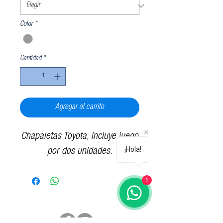
Color
*
Cantidad
*
Agregar al carrito
Chapaletas Toyota, incluye juego
¡Hola!
por dos unidades.
1
Síguenos