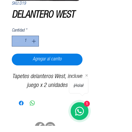
SKU: D19
DELANTERO WEST
Cantidad
*
Agregar al carrito
Tapetes delanteros West, incluye
juego x 2 unidades
¡Hola!
1
Síguenos