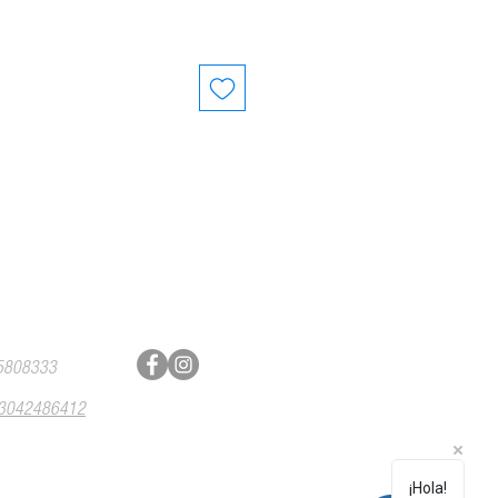
telefónica
Síguenos
5808333
)3042486412
¡Hola!