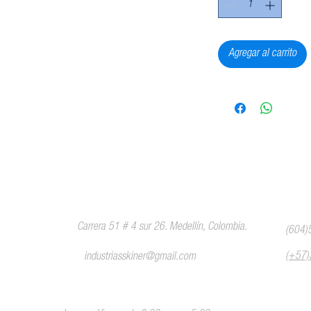
Agregar al carrito
sitio
Contáctenos
Central 
Carrera 51 # 4 sur 26. Medellín, Colombia.
(604)
(+57
industriasskiner@gmail.com
Horario de atención