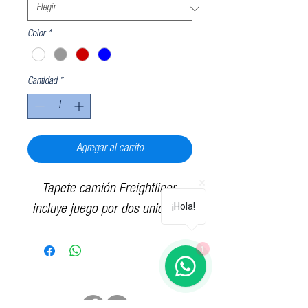
Color
*
Cantidad
*
Agregar al carrito
Tapete camión Freightliner,
¡Hola!
incluye juego por dos unidades
1
Síguenos