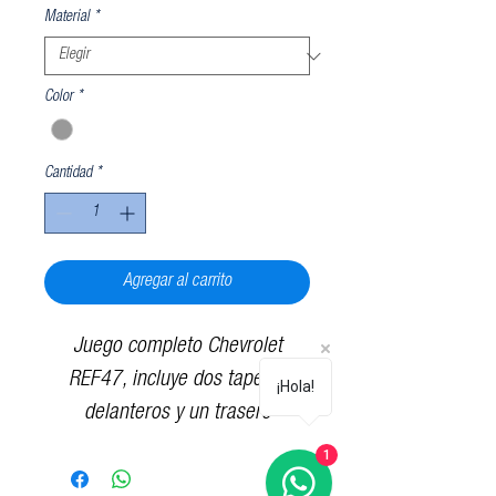
Material
*
Color
*
Cantidad
*
Agregar al carrito
Juego completo Chevrolet
REF47, incluye dos tapetes
¡Hola!
delanteros y un trasero
1