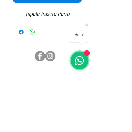
Tapete trasero Perro
¡Hola!
Síguenos
1
Contáctenos
Carrera 51 # 4 sur 26. Medellín, Colombia.
industriasskiner@gmail.com
Central telefónica
(604)5808333
(+57)3042486412
Horario de atención